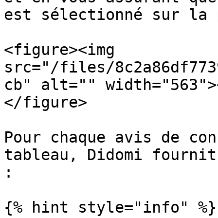
est sélectionné sur la 
<figure><img 
src="/files/8c2a86df773
cb" alt="" width="563">
</figure>

Pour chaque avis de con
tableau, Didomi fournit
:

{% hint style="info" %}
