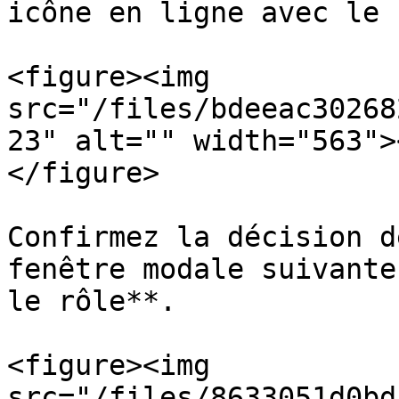
icône en ligne avec le 
<figure><img 
src="/files/bdeeac30268
23" alt="" width="563">
</figure>

Confirmez la décision d
fenêtre modale suivante
le rôle**.

<figure><img 
src="/files/8633051d0bd