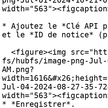
png-Jul-01-2024-10-21-0
width="563"><figcaption
* Ajoutez le *Clé API p
et le *ID de notice* (p
  <figure><img src="https://support.didomi.io/hs-
fs/hubfs/image-png-Jul-
AM.png?
width=1616&#x26;height=
Jul-04-2024-08-27-35-72
width="563"><figcaption
* *Enregistrer*.
