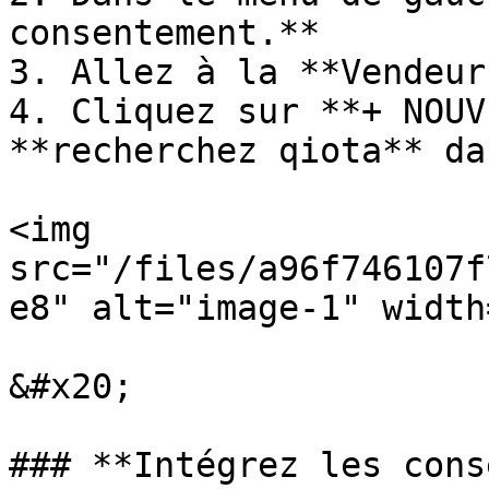
consentement.**

3. Allez à la **Vendeur
4. Cliquez sur **+ NOUV
**recherchez qiota** da
<img 
src="/files/a96f746107f
e8" alt="image-1" width
&#x20;

### **Intégrez les cons