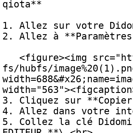
qiota**

1. Allez sur votre Dido
2. Allez à **Paramètres
   <figure><img src="https://support.didomi.io/hs-
fs/hubfs/image%20(1).pn
width=688&#x26;name=ima
width="563"><figcaption
3. Cliquez sur **Copier
4. Allez dans votre int
5. Collez la clé Didomi
EDITEUR.**\ <br>
