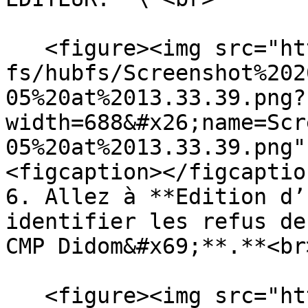
   <figure><img src="https://support.didomi.io/hs-
fs/hubfs/Screenshot%202
05%20at%2013.33.39.png?
width=688&#x26;name=Scr
05%20at%2013.33.39.png"
<figcaption></figcaptio
6. Allez à **Edition d’
identifier les refus de
CMP Didom&#x69;**.**<br>
   <figure><img src="https://support.didomi.io/hs-