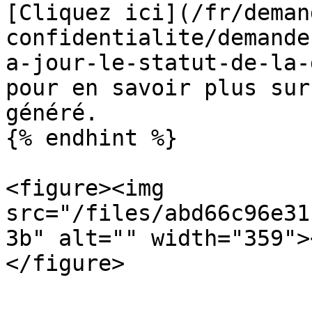
[Cliquez ici](/fr/deman
confidentialite/demande
a-jour-le-statut-de-la-
pour en savoir plus sur
généré.

{% endhint %}

<figure><img 
src="/files/abd66c96e31
3b" alt="" width="359">
</figure>
