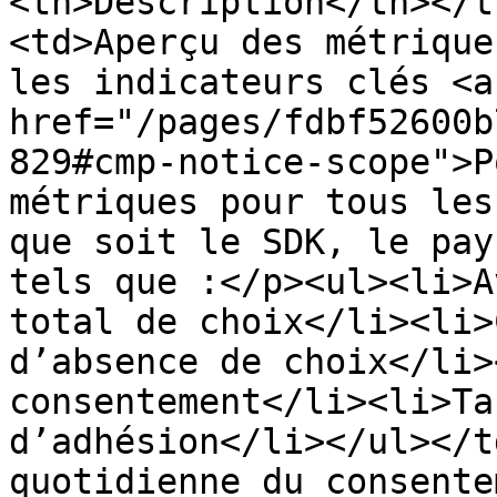
<th>Description</th></t
<td>Aperçu des métrique
les indicateurs clés <a 
href="/pages/fdbf52600b
829#cmp-notice-scope">P
métriques pour tous les
que soit le SDK, le pay
tels que :</p><ul><li>A
total de choix</li><li>
d’absence de choix</li>
consentement</li><li>Ta
d’adhésion</li></ul></t
quotidienne du consente