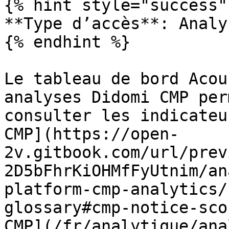
{% hint style="success" 
**Type d’accès**: Analy
{% endhint %}

Le tableau de bord Acou
analyses Didomi CMP per
consulter les indicateu
CMP](https://open-
2v.gitbook.com/url/prev
2D5bFhrKiOHMfFyUtnim/an
platform-cmp-analytics/
glossary#cmp-notice-sco
CMP](/fr/analytique/ana